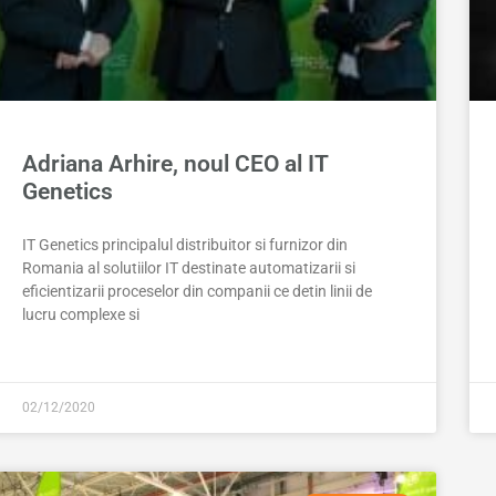
Adriana Arhire, noul CEO al IT
Genetics
IT Genetics principalul distribuitor si furnizor din
Romania al solutiilor IT destinate automatizarii si
eficientizarii proceselor din companii ce detin linii de
lucru complexe si
02/12/2020