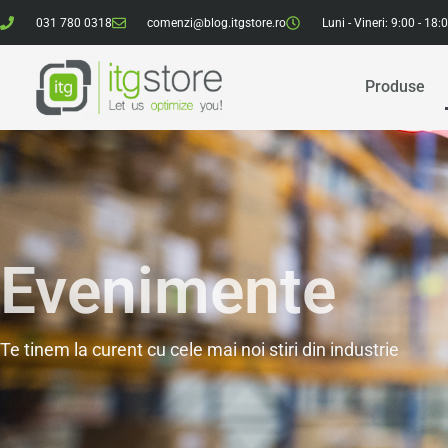
031 780 0318
comenzi@blog.itgstore.ro
Luni - Vineri: 9:00 - 18:
Produse
Evenimente
Te tinem la curent cu cele mai noi stiri din industrie