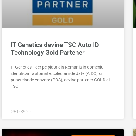
IT Genetics devine TSC Auto ID
Technology Gold Partener
IT Genetics, lider pe piata din Romania in domeniul
identificarii automate, colectarii de date (AIDC) si
punctelor de vanzare (POS), devine partener GOLD al
TSC
09/12/2020