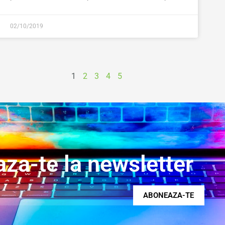
02/10/2019
1
2
3
4
5
za-te la newsletter
ABONEAZA-TE