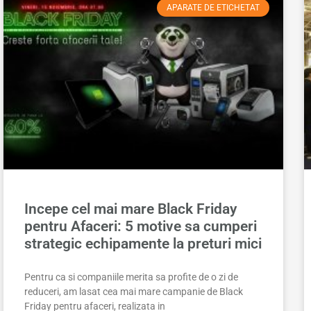
APARATE DE ETICHETAT
Incepe cel mai mare Black Friday
pentru Afaceri: 5 motive sa cumperi
strategic echipamente la preturi mici
Pentru ca si companiile merita sa profite de o zi de
reduceri, am lasat cea mai mare campanie de Black
Friday pentru afaceri, realizata in