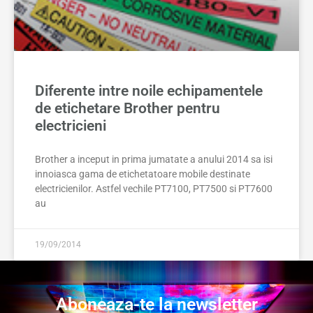
Diferente intre noile echipamentele
de etichetare Brother pentru
electricieni
Brother a inceput in prima jumatate a anului 2014 sa isi
innoiasca gama de etichetatoare mobile destinate
electricienilor. Astfel vechile PT7100, PT7500 si PT7600
au
19/09/2014
Aboneaza-te la newsletter