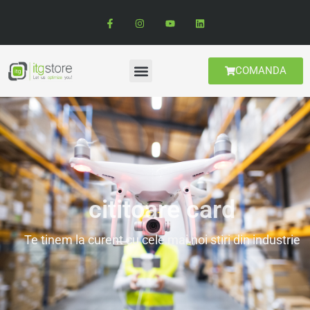
COMANDA
cititoare card
Te tinem la curent cu cele mai noi stiri din industrie