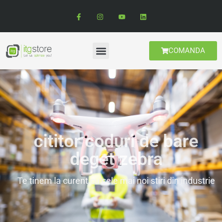
COMANDA
cititor coduri de bare
deget zebra
Te tinem la curent cu cele mai noi stiri din industrie