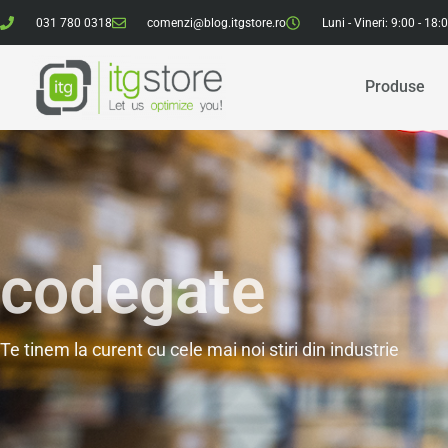
031 780 0318
comenzi@blog.itgstore.ro
Luni - Vineri: 9:00 - 18:
Produse
codegate
Te tinem la curent cu cele mai noi stiri din industrie