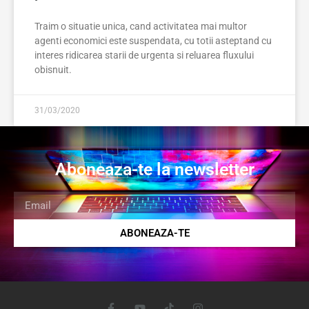
Traim o situatie unica, cand activitatea mai multor
agenti economici este suspendata, cu totii asteptand cu
interes ridicarea starii de urgenta si reluarea fluxului
obisnuit.
31/03/2020
Aboneaza-te la newsletter
ABONEAZA-TE