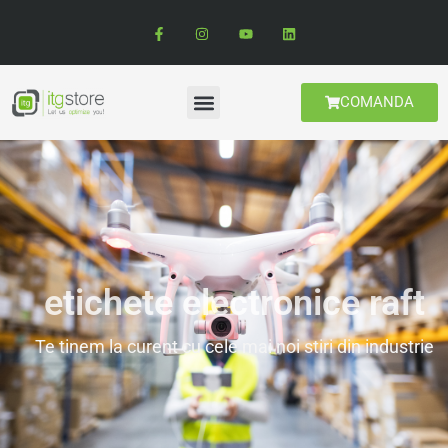
COMANDA
etichete electronice raft
Te tinem la curent cu cele mai noi stiri din industrie