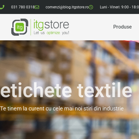
031 780 0318
comenzi@blog.itgstore.ro
Luni - Vineri: 9:00 - 18:
Produse
etichete textile
Te tinem la curent cu cele mai noi stiri din industrie