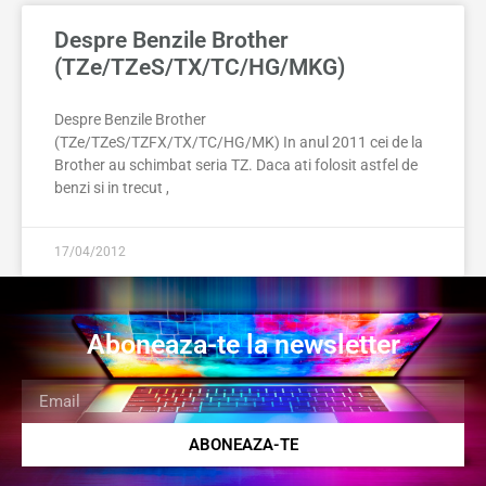
Despre Benzile Brother
(TZe/TZeS/TX/TC/HG/MKG)
Despre Benzile Brother
(TZe/TZeS/TZFX/TX/TC/HG/MK) In anul 2011 cei de la
Brother au schimbat seria TZ. Daca ati folosit astfel de
benzi si in trecut ,
17/04/2012
Aboneaza-te la newsletter
ABONEAZA-TE