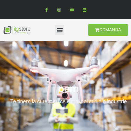
COMANDA
oem
Te tinem la curent cu cele mai noi stiri din industrie