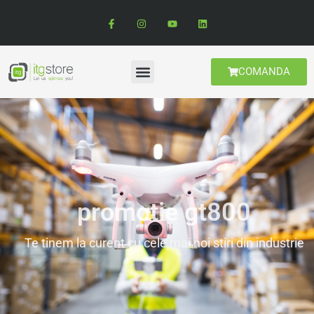
COMANDA
promotie gt800
Te tinem la curent cu cele mai noi stiri din industrie