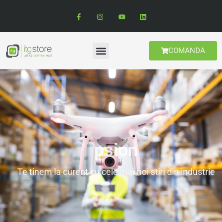
COMANDA
psion
Te tinem la curent cu cele mai noi stiri din industrie