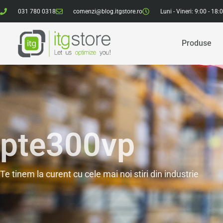
031 780 0318
comenzi@blog.itgstore.ro
Luni - Vineri: 9:00 - 18:
Produse
pte300vp
Te tinem la curent cu cele mai noi stiri din industrie