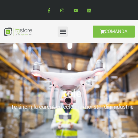
COMANDA
role
Te tinem la curent cu cele mai noi stiri din industrie