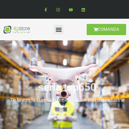
COMANDA
seria tsp650
Te tinem la curent cu cele mai noi stiri din industrie