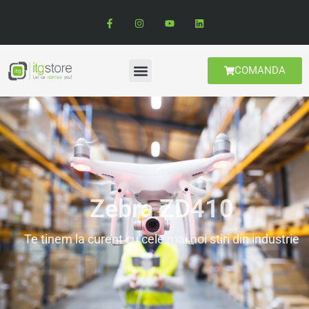
COMANDA
Zebra ZD410
Te tinem la curent cu cele mai noi stiri din industrie