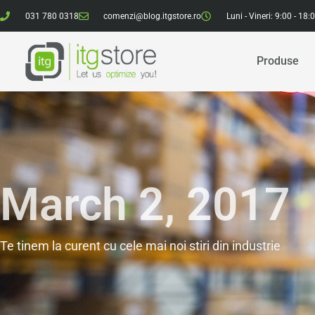
031 780 0318
comenzi@blog.itgstore.ro
Luni - Vineri: 9:00 - 18:
Produse
March 2, 2017
Te tinem la curent cu cele mai noi stiri din industrie