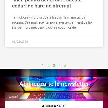
coduri de bare neintrerupt
Tehnologia viitorului poate fi acum la mana ta. La
propriu. Cea mai recenta inovare este scannerul de tip
inel pentru deget pentru citirea codurilor de
06/02/2020
1
2
3
4
5
Aboneaza-te la newsletter
ABONEAZA-TE