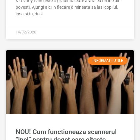
Kid’s Joy Land este o gradinita care arata ca un loc din
povesti. Ajungi aici in fiecare dimineata sa lasi copilul,
insa si tu, desi
14/02/2020
INFORMATII UTILE
NOU! Cum functioneaza scannerul
“inel” pentru deget care citeste