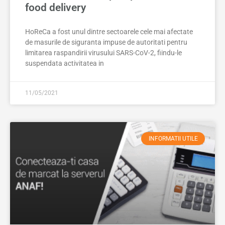
food delivery
HoReCa a fost unul dintre sectoarele cele mai afectate
de masurile de siguranta impuse de autoritati pentru
limitarea raspandirii virusului SARS-CoV-2, fiindu-le
suspendata activitatea in
11/05/2021
INFORMATII UTILE