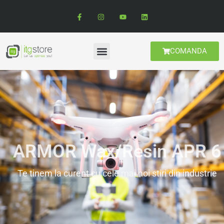
COMANDA
ARMOR Wax/Resin APR 6
Te tinem la curent cu cele mai noi stiri din industrie