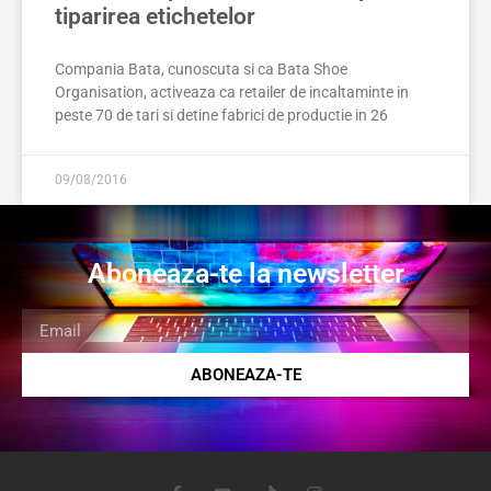
tiparirea etichetelor
Compania Bata, cunoscuta si ca Bata Shoe
Organisation, activeaza ca retailer de incaltaminte in
peste 70 de tari si detine fabrici de productie in 26
09/08/2016
Aboneaza-te la newsletter
ABONEAZA-TE