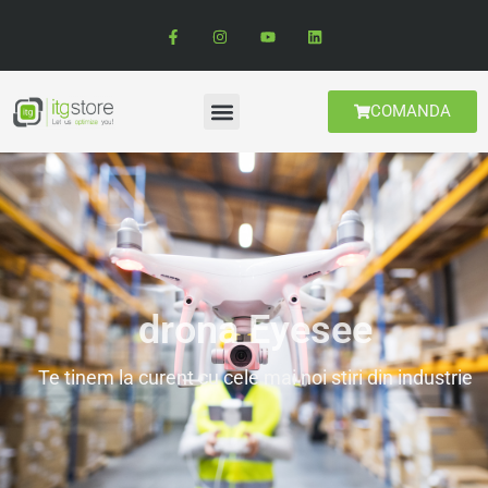
COMANDA
drona Eyesee
Te tinem la curent cu cele mai noi stiri din industrie