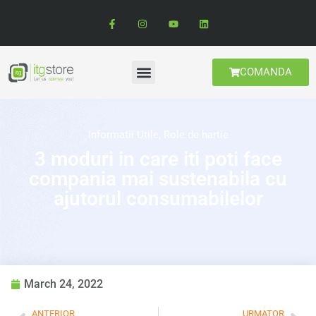
COMANDA
Informatii Utile
,
Role de hartie
3 moduri in care iti poti face
compania mai sustenabila cu
ajutorul consumabilelor
March 24, 2022
ANTERIOR
URMATOR