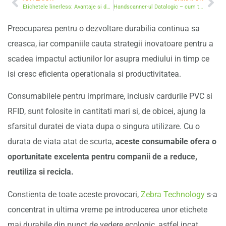
Etichetele linerless: Avantaje si dezavantaje de care trebuie sa tii cont
Handscanner-ul Datalogic – cum te ajuta sa eficientizezi operatiunile din depozit
Preocuparea pentru o dezvoltare durabilia continua sa
creasca, iar companiile cauta strategii inovatoare pentru a
scadea impactul actiunilor lor asupra mediului in timp ce
isi cresc eficienta operationala si productivitatea.
Consumabilele pentru imprimare, inclusiv cardurile PVC si
RFID, sunt folosite in cantitati mari si, de obicei, ajung la
sfarsitul duratei de viata dupa o singura utilizare. Cu o
durata de viata atat de scurta,
aceste consumabile ofera o
oportunitate excelenta pentru companii de a reduce,
reutiliza si recicla.
Constienta de toate aceste provocari,
Zebra Technology
s-a
concentrat in ultima vreme pe introducerea unor etichete
mai durabile din punct de vedere ecologic, astfel incat