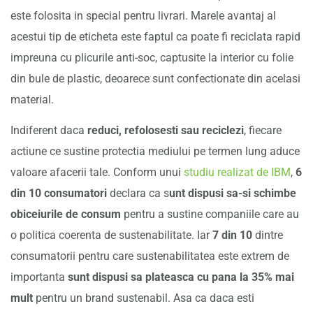
este folosita in special pentru livrari. Marele avantaj al
acestui tip de eticheta este faptul ca poate fi reciclata rapid
impreuna cu plicurile anti-soc, captusite la interior cu folie
din bule de plastic, deoarece sunt confectionate din acelasi
material.
Indiferent daca
reduci, refolosesti sau reciclezi
, fiecare
actiune ce sustine protectia mediului pe termen lung aduce
valoare afacerii tale. Conform unui
studiu realizat de IBM
,
6
din 10 consumatori
declara ca s
unt dispusi sa-si schimbe
obiceiurile de consum
pentru a sustine companiile care au
o politica coerenta de sustenabilitate. Iar
7 din 10
dintre
consumatorii pentru care sustenabilitatea este extrem de
importanta
sunt dispusi sa plateasca cu pana la 35% mai
mult
pentru un brand sustenabil. Asa ca daca esti