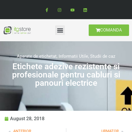
COMANDA
Aparate de etichetat
,
Informatii Utile
,
Studii de caz
Etichete adezive rezistente si
profesionale pentru cabluri si
panouri electrice
August 28, 2018
ANTERIOR
URMATOR