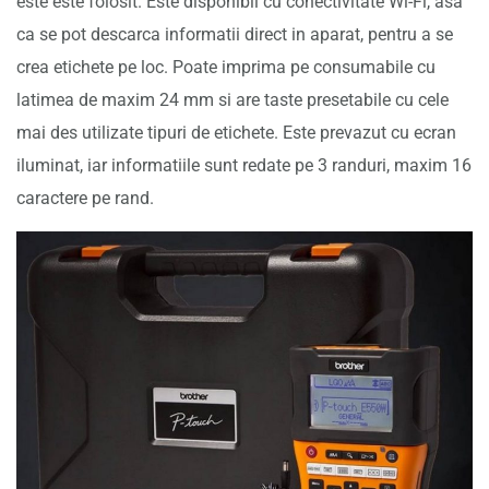
este este folosit. Este disponibil cu conectivitate Wi-Fi, asa
ca se pot descarca informatii direct in aparat, pentru a se
crea etichete pe loc. Poate imprima pe consumabile cu
latimea de maxim 24 mm si are taste presetabile cu cele
mai des utilizate tipuri de etichete. Este prevazut cu ecran
iluminat, iar informatiile sunt redate pe 3 randuri, maxim 16
caractere pe rand.