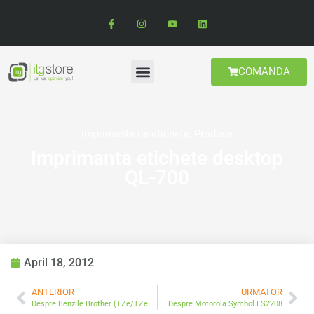
COMANDA
Imprimante de etichete
,
Produse
Imprimanta etichete desktop
QL-700
April 18, 2012
ANTERIOR
URMATOR
Despre Benzile Brother (TZe/TZeS/TX/TC/HG/MKG)
Despre Motorola Symbol LS2208