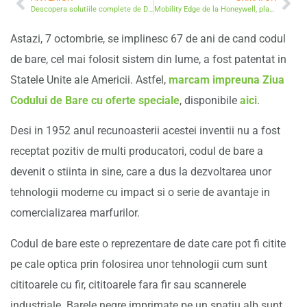
Descopera solutiile complete de Digital Signage, carduri personalizate si bratari de identificare, la Print&Sign
Mobility Edge de la Honeywell, platforma tehnologica unica pentru performanta crescuta si cheltuieli reduse
Astazi, 7 octombrie, se implinesc 67 de ani de cand codul
de bare, cel mai folosit sistem din lume, a fost patentat in
Statele Unite ale Americii. Astfel,
marcam impreuna Ziua
Codului de Bare cu oferte speciale
, disponibile
aici
.
Desi in 1952 anul recunoasterii acestei inventii nu a fost
receptat pozitiv de multi producatori, codul de bare a
devenit o stiinta in sine, care a dus la dezvoltarea unor
tehnologii moderne cu impact si o serie de avantaje in
comercializarea marfurilor.
Codul de bare este o reprezentare de date care pot fi citite
pe cale optica prin folosirea unor tehnologii cum sunt
cititoarele cu fir, cititoarele fara fir sau scannerele
industriale. Barele negre imprimate pe un spatiu alb sunt