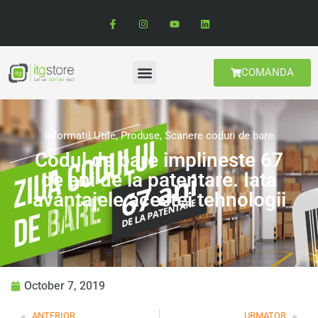
COMANDA
Informatii Utile
,
Produse
,
Scanere coduri de bare
Codul de bare implineste 67
de ani de la patentare. Iata
avantajele acestei tehnologii
October 7, 2019
ANTERIOR
URMATOR