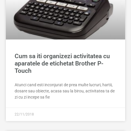
Cum sa iti organizezi activitatea cu
aparatele de etichetat Brother P-
Touch
Atunci cand esti inconjurat de prea multe lucruri, hartii,
dosare sau obiecte, acasa sau la birou, activitatea ta de
zi cu zi incepe sa fie
22/11/2018