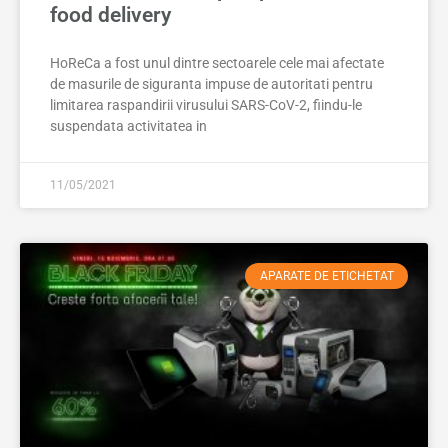
food delivery
HoReCa a fost unul dintre sectoarele cele mai afectate
de masurile de siguranta impuse de autoritati pentru
limitarea raspandirii virusului SARS-CoV-2, fiindu-le
suspendata activitatea in
11/05/2021
APARATE DE ETICHETAT