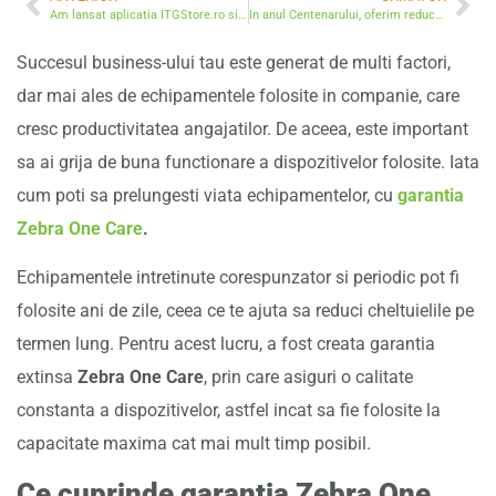
Am lansat aplicatia ITGStore.ro si pentru telefoanele Android
In anul Centenarului, oferim reduceri de 100.000 de lei companiilor din Romania
Succesul business-ului tau este generat de multi factori,
dar mai ales de echipamentele folosite in companie, care
cresc productivitatea angajatilor. De aceea, este important
sa ai grija de buna functionare a dispozitivelor folosite. Iata
cum poti sa prelungesti viata echipamentelor, cu
garantia
Zebra One Care
.
Echipamentele intretinute corespunzator si periodic pot fi
folosite ani de zile, ceea ce te ajuta sa reduci cheltuielile pe
termen lung. Pentru acest lucru, a fost creata garantia
extinsa
Zebra One Care
, prin care asiguri o calitate
constanta a dispozitivelor, astfel incat sa fie folosite la
capacitate maxima cat mai mult timp posibil.
Ce cuprinde garantia Zebra One