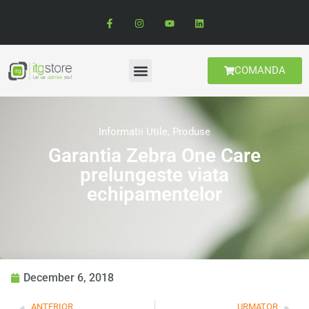
COMANDA
Informatii Utile
,
Produse
Garantia Zebra One Care
prelungeste viata
echipamentelor
December 6, 2018
ANTERIOR
URMATOR