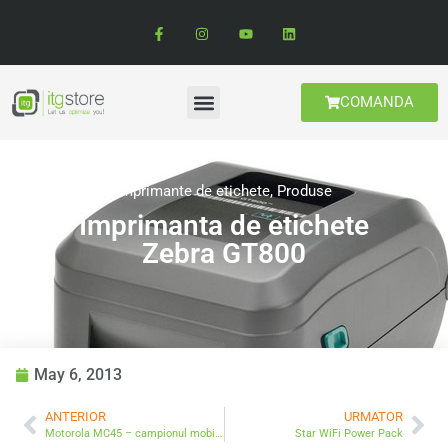
COMANDA
Imprimante de etichete
,
Produse
Imprimanta de etichete
Zebra GT800
May 6, 2013
ANTERIOR
URMATOR
Motorola MC45 – campionul mobilitatii
Star WiFi Power Pack