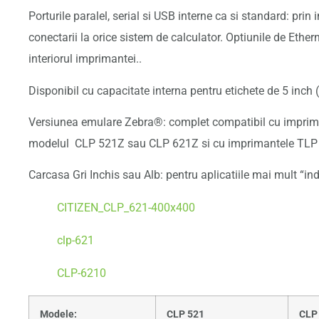
Porturile paralel, serial si USB interne ca si standard: prin
conectarii la orice sistem de calculator. Optiunile de Ether
interiorul imprimantei..
Disponibil cu capacitate interna pentru etichete de 5 inc
Versiunea emulare Zebra®: complet compatibil cu impri
modelul CLP 521Z sau CLP 621Z si cu imprimantele TLP
Carcasa Gri Inchis sau Alb: pentru aplicatiile mai mult “in
CITIZEN_CLP_621-400x400
clp-621
CLP-6210
Modele:
CLP 521
CLP