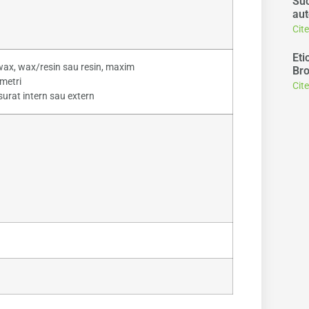
Suc
aut
Cit
Eti
wax, wax/resin sau resin, maxim
Bro
metri
Cit
surat intern sau extern