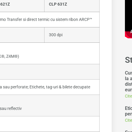
 621Z
CLP 631Z
mo Transfer si direct termic cu sistem ribon ARCP™
300 dpi
K®, Z4M®)
S
Cum
la 
dis
a sau perforate; Etichete, tag-uri & bilete decupate
eur
Cit
Eti
sau reflectiv
pen
Cit