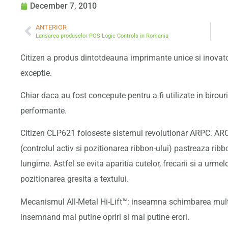
December 7, 2010
ANTERIOR
Lansarea produselor POS Logic Controls in Romania
Citizen a produs dintotdeauna imprimante unice si inovato
exceptie.
Chiar daca au fost concepute pentru a fi utilizate in birour
performante.
Citizen CLP621 foloseste sistemul revolutionar ARPC. ARC
(controlul activ si pozitionarea ribbon-ului) pastreaza ribb
lungime. Astfel se evita aparitia cutelor, frecarii si a urm
pozitionarea gresita a textului.
Mecanismul All-Metal Hi-Lift™: inseamna schimbarea mult m
insemnand mai putine opriri si mai putine erori.