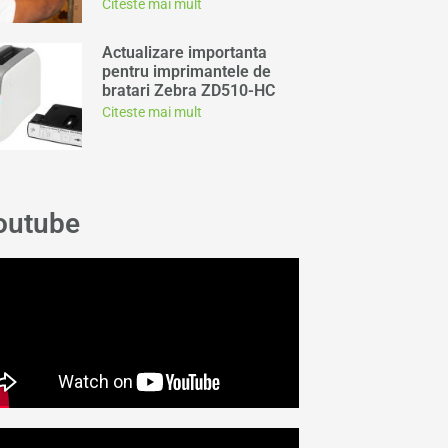
Citeste mai mult
Actualizare importanta
pentru imprimantele de
bratari Zebra ZD510-HC
Citeste mai mult
outube