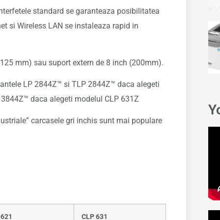
 interfetele standard se garanteaza posibilitatea
net si Wireless LAN se instaleaza rapid in
h (125 mm) sau suport extern de 8 inch (200mm).
mantele LP 2844Z™ si TLP 2844Z™ daca alegeti
 3844Z™ daca alegeti modelul CLP 631Z
Y
dustriale” carcasele gri inchis sunt mai populare
 621
CLP 631