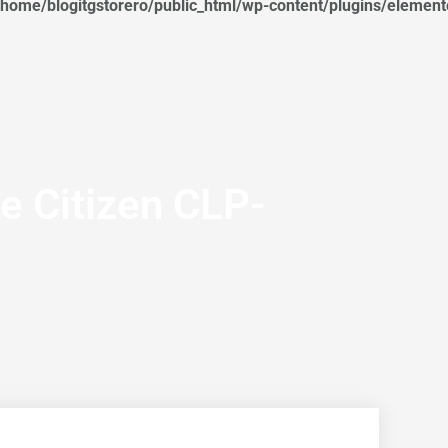
/home/blogitgstorero/public_html/wp-content/plugins/elemen
e Citizen CLP-