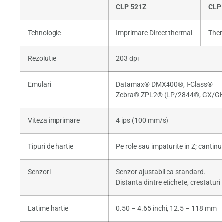
CLP 521Z
CLP
Tehnologie
Imprimare Direct thermal
Ther
Rezolutie
203 dpi
Emulari
Datamax® DMX400®, I-Class®
Zebra® ZPL2® (LP/2844®, GX/G
Viteza imprimare
4 ips (100 mm/s)
Tipuri de hartie
Pe role sau impaturite in Z; cantinu
Senzori
Senzor ajustabil ca standard.
Distanta dintre etichete, crestaturi 
Latime hartie
0.50 – 4.65 inchi, 12.5 – 118 mm