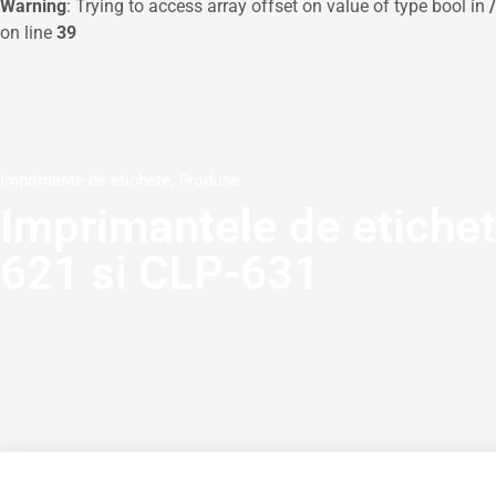
Warning
: Trying to access array offset on value of type bool in
on line
39
Imprimante de etichete
,
Produse
Imprimantele de etichet
621 si CLP-631