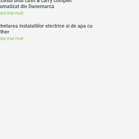
cesul unui cash & carry complet
omatizat din Danemarca
este mai mult
chetarea instalatiilor electrice si de apa cu
ther
este mai mult