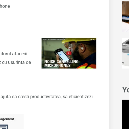
phone
iitorul afacerii
t cu usurinta de
Y
 ajuta sa cresti productivitatea, sa eficientizezi