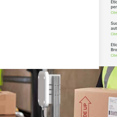
Eti
pen
Cit
Suc
aut
Cit
Eti
Bro
Cit