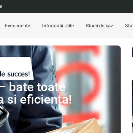
00
Evenimente
Informatii Utile
Studii de caz
Sfa
 bate toate
 si eficienta!