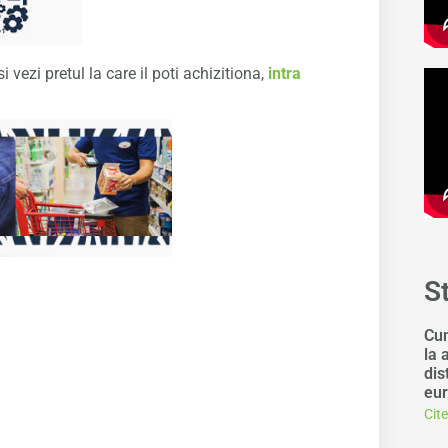
 vezi pretul la care il poti achizitiona,
intra
S
Cum
la 
dis
eur
Cit