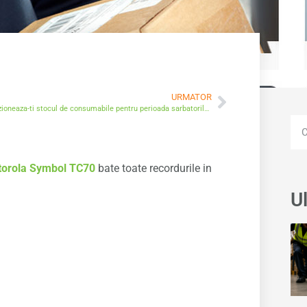
URMATOR
Aprovizioneaza-ti stocul de consumabile pentru perioada sarbatorilor de iarna!
orola Symbol TC70
bate toate recordurile in
Ul