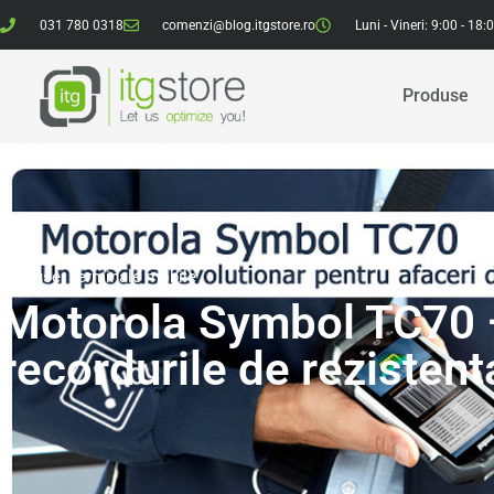
031 780 0318
comenzi@blog.itgstore.ro
Luni - Vineri: 9:00 - 18:
Produse
Produse
,
Terminale mobile
Motorola Symbol TC70 –
recordurile de rezistenta