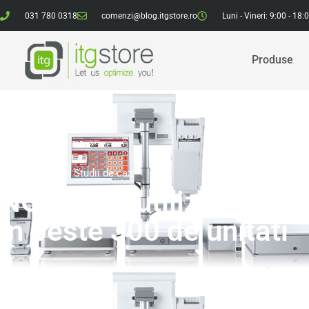
031 780 0318
comenzi@blog.itgstore.ro
Luni - Vineri: 9:00 - 18:
Produse
Informatii Utile
,
Studii de caz
NORDSEE utilizeaza K-fl
in peste 300 de unitati