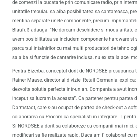
de comenzi la bucatarie prin comunicare radio, prin interme
unitatile trebuiau sa aiba posibilitatea sa cantareasca, pre
mentina separate unele componente, precum imprimantele 
Blaufuß adauga: “Ne doream deschidere si modularitate c
avem posibilitatea sa includem componente hardware si soft
parcursul intalnirilor cu mai multi producatori de tehnolo
sa aiba si functie de cantarire inclusa, nu exista la acel m
Pentru Bizerba, conceptul dorit de NORDSEE presupunea tim
Rainer Maase, director al diviziei Retail Germania, expl
dezvolta solutia perfecta intr-un an. Compania a avut inc
inceput sa lucram la aceasta”. Ca partener pentru partea 
Darmstadt, care s-au ocupat de partea de check-out a soft
colaborarea cu Procom ca specialisti in integrare IT pent
Si NORDSEE a dorit sa colaboreze cu companii mai mici, car
modificari sa fie realizate rapid. Daca am fi colaborat cu 