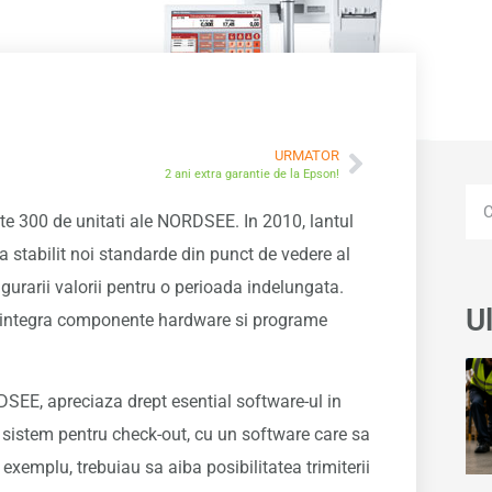
URMATOR
2 ani extra garantie de la Epson!
este 300 de unitati ale NORDSEE. In 2010, lantul
a stabilit noi standarde din punct de vedere al
 asigurarii valorii pentru o perioada indelungata.
Ul
ate integra componente hardware si programe
SEE, apreciaza drept esential software-ul in
sistem pentru check-out, cu un software care sa
emplu, trebuiau sa aiba posibilitatea trimiterii