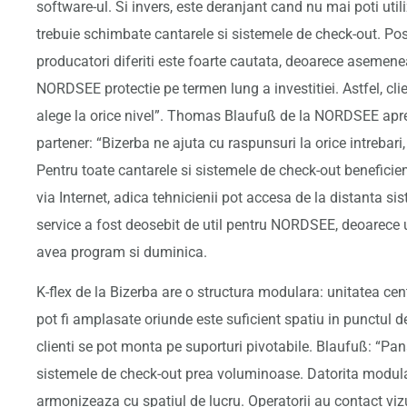
software-ul. Si invers, este deranjant cand nu mai poti util
trebuie schimbate cantarele si sistemele de check-out. Posi
producatori diferiti este foarte cautata, deoarece aseme
NORDSEE protectie pe termen lung a investitiei. Astfel, cli
alege la orice nivel”. Thomas Blaufuß de la NORDSEE aprec
partener: “Bizerba ne ajuta cu raspunsuri la orice intrebari,
Pentru toate cantarele si sistemele de check-out beneficie
via Internet, adica tehnicienii pot accesa de la distanta sis
service a fost deosebit de util pentru NORDSEE, deoarece 
avea program si duminica.
K-flex de la Bizerba are o structura modulara: unitatea cen
pot fi amplasate oriunde este suficient spatiu in punctul d
clienti se pot monta pe suporturi pivotabile. Blaufuß: “P
sistemele de check-out prea voluminoase. Datorita modular
armonizeaza cu spatiul de lucru. Operatorii au contact viz