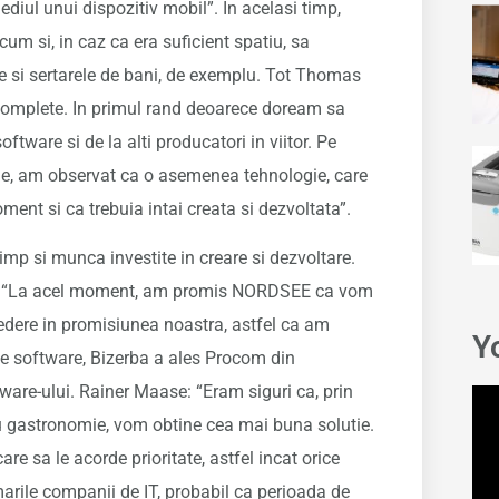
diul unui dispozitiv mobil”. In acelasi timp,
cum si, in caz ca era suficient spatiu, sa
si sertarele de bani, de exemplu. Tot Thomas
omplete. In primul rand deoarece doream sa
ware si de la alti producatori in viitor. Pe
gie, am observat ca o asemenea tehnologie, care
oment si ca trebuia intai creata si dezvoltata”.
p si munca investite in creare si dezvoltare.
ica: “La acel moment, am promis NORDSEE ca vom
redere in promisiunea noastra, astfel ca am
Y
de software, Bizerba a ales Procom din
ware-ului. Rainer Maase: “Eram siguri ca, prin
ru gastronomie, vom obtine cea mai buna solutie.
e sa le acorde prioritate, astfel incat orice
marile companii de IT, probabil ca perioada de