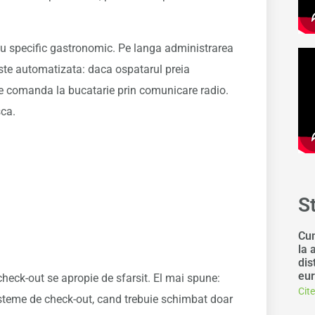
 cu specific gastronomic. Pe langa administrarea
este automatizata: daca ospatarul preia
te comanda la bucatarie prin comunicare radio.
sca.
S
Cum
la 
dis
eur
check-out se apropie de sfarsit. El mai spune:
Cit
isteme de check-out, cand trebuie schimbat doar