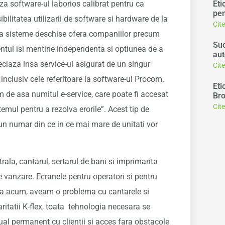
iza software-ul laborios calibrat pentru ca
Eti
pen
bilitatea utilizarii de software si hardware de la
Cit
nea sisteme deschise ofera companiilor precum
Suc
entul isi mentine independenta si optiunea de a
aut
iaza insa service-ul asigurat de un singur
Cit
 inclusiv cele referitoare la software-ul Procom.
Eti
m de asa numitul e-service, care poate fi accesat
Bro
Cit
temul pentru a rezolva erorile”. Acest tip de
un numar din ce in ce mai mare de unitati vor
trala, cantarul, sertarul de bani si imprimanta
e vanzare. Ecranele pentru operatori si pentru
ana acum, aveam o problema cu cantarele si
itatii K-flex, toata tehnologia necesara se
ual permanent cu clientii si acces fara obstacole