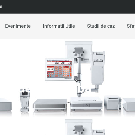
00
Evenimente
Informatii Utile
Studii de caz
Sfa
ex de la Bizerba