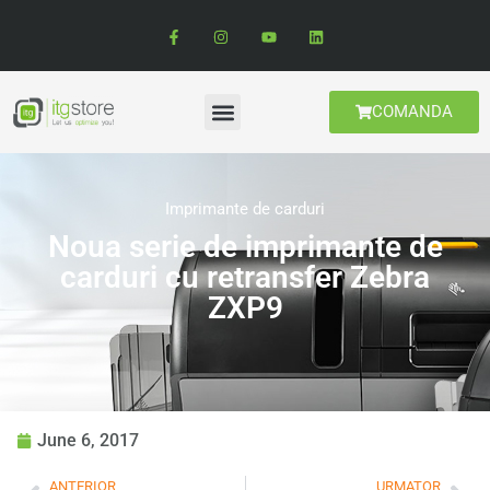
COMANDA
Imprimante de carduri
Noua serie de imprimante de
carduri cu retransfer Zebra
ZXP9
June 6, 2017
ANTERIOR
URMATOR