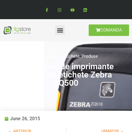
COMANDA
Imprimante de etichete
,
Produse
Noua serie de imprimante
mobile de etichete Zebra
ZQ500
June 26, 2015
ANTERIOR
URMATOR