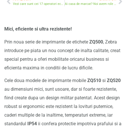
Vezi care sunt cei 17 operatori economici care nu sunt obligati sa emita bon fiscal
Ai casa de marcat? Noi avem role de hartie!
Mici, eficiente si ultra rezistente!
Prin noua serie de imprimante de etichete
ZQ500
, Zebra
introduce pe piata un nou concept de inalta calitate, creat
special pentru a oferi mobilitate oricarui business si
eficienta maxima in conditii de lucru dificile.
Cele doua modele de imprimante mobile
ZQ510
si
ZQ520
au dimensiuni mici, sunt usoare, dar si foarte rezistente,
fiind create dupa un design militar patentat. Acest design
robust si ergonomic este rezistent la lovituri puternice,
caderi multiple de la inaltime, temperaturi extreme, iar
standardul
IP54
ii confera protectie impotriva prafului si a