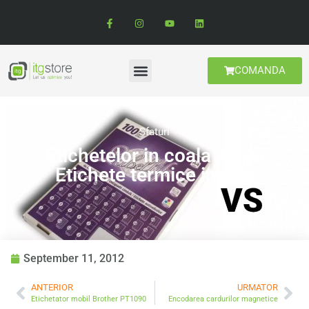
COMANDA
Sfaturi
Etichetelor in coala A4 vs
Etichete termice in rola
September 11, 2012
ANTERIOR
URMATOR
Etichetator mobil Brother PT1090
Encodarea cardurilor magnetice