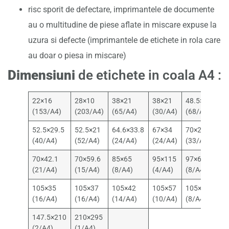
risc sporit de defectare, imprimantele de documente
au o multitudine de piese aflate in miscare expuse la
uzura si defecte (imprimantele de etichete in rola care
au doar o piesa in miscare)
Dimensiuni
de etichete in coala A4 :
22×16
28×10
38×21
38×21
48.5×16.9
(153/A4)
(203/A4)
(65/A4)
(30/A4)
(68/A4)
52.5×29.5
52.5×21
64.6×33.8
67×34
70×25.4
(40/A4)
(52/A4)
(24/A4)
(24/A4)
(33/A4)
70×42.1
70×59.6
85×65
95×115
97×68
(21/A4)
(15/A4)
(8/A4)
(4/A4)
(8/A4)
105×35
105×37
105×42
105×57
105×74
(16/A4)
(16/A4)
(14/A4)
(10/A4)
(8/A4)
147.5×210
210×295
(2/A4)
(1/A4)