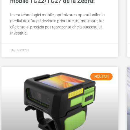
mobile TC22/TC27 de la Zebra!
In era tehnologiei mobile, optimizarea operatiunilor in
mediul de afaceri devine o prioritate tot mai mare, iar
eficienta si precizia pot reprezenta cheia succesului.
Investitia
18/07/2023
NOUTATI