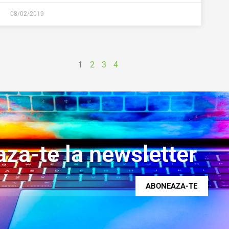
08/02/2019
1
2
3
4
za-te la newsletter
ABONEAZA-TE