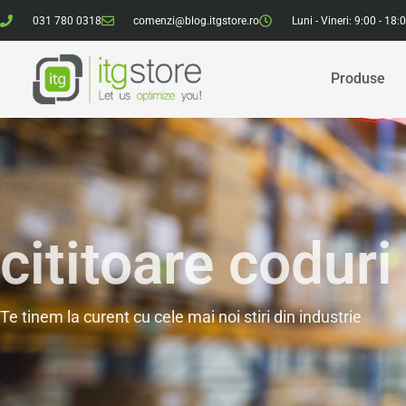
031 780 0318
comenzi@blog.itgstore.ro
Luni - Vineri: 9:00 - 18:
Produse
cititoare coduri
Te tinem la curent cu cele mai noi stiri din industrie