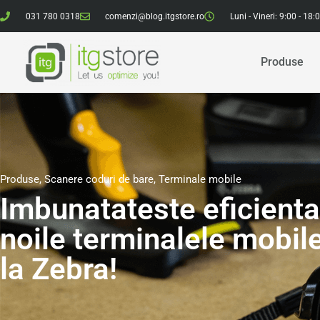
031 780 0318
comenzi@blog.itgstore.ro
Luni - Vineri: 9:00 - 18:
Produse
Produse
,
Scanere coduri de bare
,
Terminale mobile
Imbunatateste eficienta
noile terminalele mobi
la Zebra!