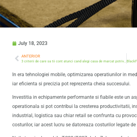
July 18, 2023
ANTERIOR
3 criterii de care sa tii cont atunci cand alegi casa de marcat potrivita afacerii tale
In era tehnologiei mobile, optimizarea operatiunilor in medi
iar eficienta si precizia pot reprezenta cheia succesului.
Investitia in echipamente performante si fiabile este un as
operationala si pot contribui la cresterea productivitatii, 
industrial, logistica sau chiar retail se confrunta cu provo
costurilor, iar acest lucru se datoreaza costurilor legate d