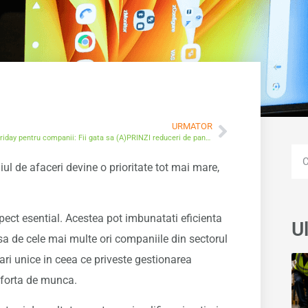
URMATOR
BlackFriday pentru companii: Fii gata sa (A)PRINZI reduceri de pana la 90% la cele mai performante echipamente!
ul de afaceri devine o prioritate tot mai mare,
pect esential. Acestea pot imbunatati eficienta
Ul
insa de cele mai multe ori companiile din sectorul
cari unice in ceea ce priveste gestionarea
e forta de munca.