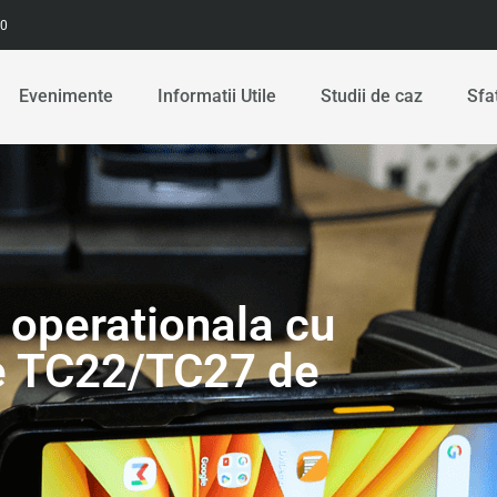
00
Evenimente
Informatii Utile
Studii de caz
Sfa
 operationala cu
le TC22/TC27 de