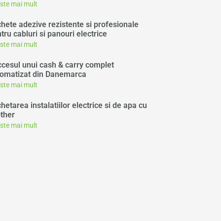
este mai mult
chete adezive rezistente si profesionale
tru cabluri si panouri electrice
este mai mult
cesul unui cash & carry complet
omatizat din Danemarca
este mai mult
chetarea instalatiilor electrice si de apa cu
ther
este mai mult