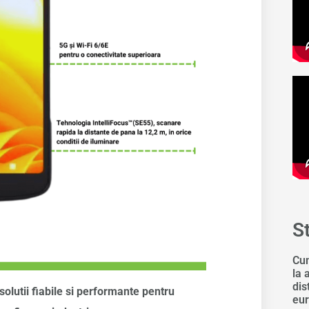
S
Cum
la 
dis
olutii fiabile si performante pentru
eur