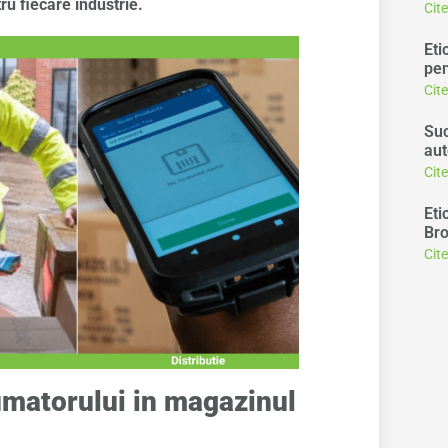
ru fiecare industrie.
Cit
Eti
pen
Cit
Suc
aut
Cit
Eti
Bro
Cit
matorului in magazinul