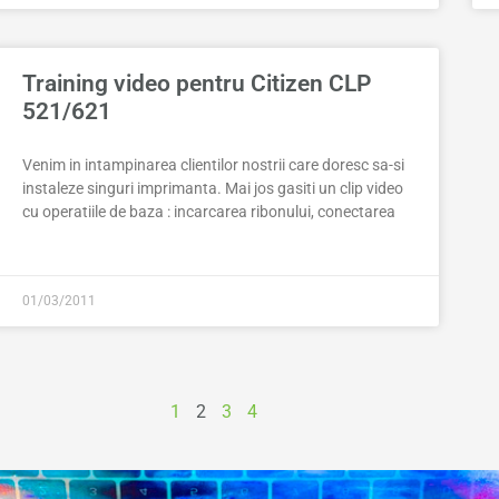
Training video pentru Citizen CLP
521/621
Venim in intampinarea clientilor nostrii care doresc sa-si
instaleze singuri imprimanta. Mai jos gasiti un clip video
cu operatiile de baza : incarcarea ribonului, conectarea
01/03/2011
1
2
3
4