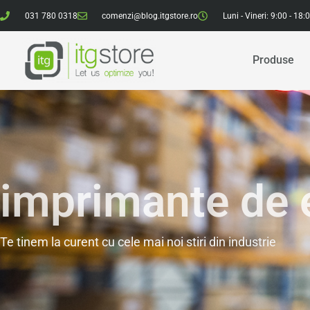
031 780 0318
comenzi@blog.itgstore.ro
Luni - Vineri: 9:00 - 18:
Produse
imprimante de 
Te tinem la curent cu cele mai noi stiri din industrie