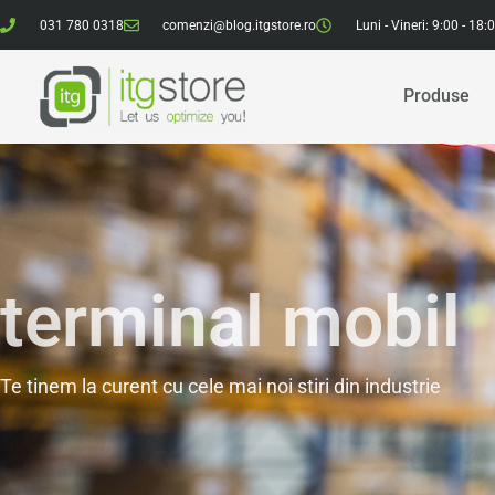
031 780 0318
comenzi@blog.itgstore.ro
Luni - Vineri: 9:00 - 18:
Produse
terminal mobil
Te tinem la curent cu cele mai noi stiri din industrie