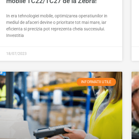
mobile TC22/TC27 de la Zebra!
In era tehnologiei mobile, optimizarea operatiunilor in
mediul de afaceri devine o prioritate tot mai mare, iar
eficienta si precizia pot reprezenta cheia succesului.
Investitia
18/07/2023
INFORMATII UTILE