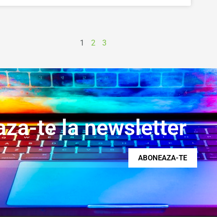
1
2
3
za-te la newsletter
ABONEAZA-TE