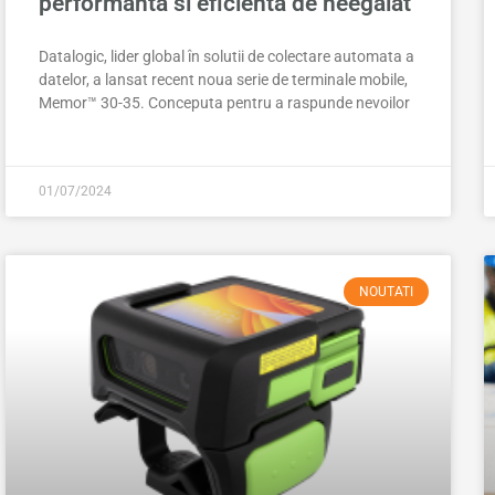
performanta si eficienta de neegalat
Datalogic, lider global în solutii de colectare automata a
datelor, a lansat recent noua serie de terminale mobile,
Memor™ 30-35. Conceputa pentru a raspunde nevoilor
01/07/2024
NOUTATI