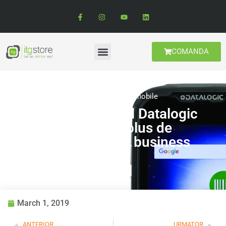
COMANDA
Produse
,
Terminale mobile
Terminalul mobil Datalogic
Memor 10, plus de
performanta in business
March 1, 2019
ANTERIOR
URMATOR