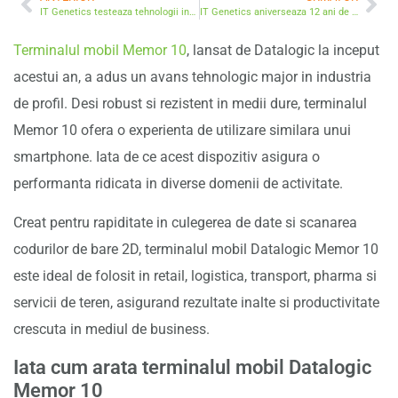
IT Genetics testeaza tehnologii inovatoare pentru retail la EuroCIS 2019
IT Genetics aniverseaza 12 ani de activitate: Va multumim pentru ca ne inspirati zi de zi!
Terminalul mobil Memor 10
, lansat de Datalogic la inceput
acestui an, a adus un avans tehnologic major in industria
de profil. Desi robust si rezistent in medii dure, terminalul
Memor 10 ofera o experienta de utilizare similara unui
smartphone. Iata de ce acest dispozitiv asigura o
performanta ridicata in diverse domenii de activitate.
Creat pentru rapiditate in culegerea de date si scanarea
codurilor de bare 2D, terminalul mobil Datalogic Memor 10
este ideal de folosit in retail, logistica, transport, pharma si
servicii de teren, asigurand rezultate inalte si productivitate
crescuta in mediul de business.
Iata cum arata terminalul mobil Datalogic
Memor 10