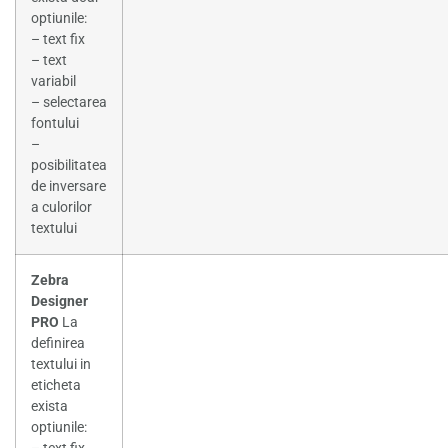
optiunile:
– text fix
– text
variabil
– selectarea
fontului
–
posibilitatea
de inversare
a culorilor
textului
Zebra
Designer
PRO
La
definirea
textului in
eticheta
exista
optiunile: