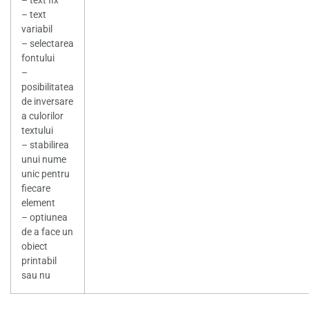
– text fix
– text
variabil
– selectarea
fontului
–
posibilitatea
de inversare
a culorilor
textului
– stabilirea
unui nume
unic pentru
fiecare
element
– optiunea
de a face un
obiect
printabil
sau nu