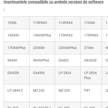
Imprimantele compatibile cu ambele versiuni de software
:
105SL
110PAX3
110PAX4
110Xi4
1
140XiIII
140XiIIIPlus
170PAX3
170PAX4
1
170XiIIIPlus
220XiIII
220XiIIIPlus
2746e
9
96XiIII
96XiIIIPlus
DA402
GK420d
G
GX420t
GX430t
LP 2824
LP 2824
L
Plus
LP 2844-Z
MZ 220
MZ 320
P4T
Q