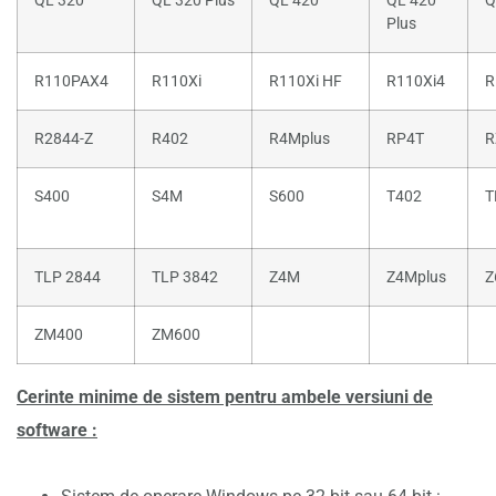
QL 320
QL 320 Plus
QL 420
QL 420
Q
Plus
R110PAX4
R110Xi
R110Xi HF
R110Xi4
R
R2844-Z
R402
R4Mplus
RP4T
R
S400
S4M
S600
T402
T
TLP 2844
TLP 3842
Z4M
Z4Mplus
Z
ZM400
ZM600
Cerinte minime de sistem pentru ambele versiuni de
software :