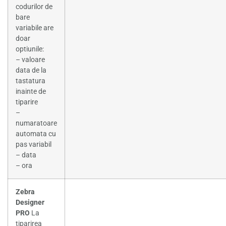
codurilor de
bare
variabile are
doar
optiunile:
– valoare
data de la
tastatura
inainte de
tiparire
–
numaratoare
automata cu
pas variabil
– data
– ora
Zebra
Designer
PRO
La
tiparirea