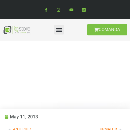
COMANDA
Informatii Utile
Zebra scoate seturile de
curatare din pachetul
standard
May 11, 2013
ANTERIOR
URMATOR