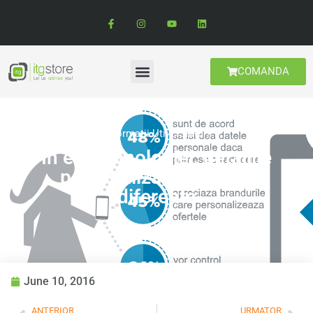
COMANDA
Informatii Utile
,
Sfaturi
In era tehnologiei, detaliile
personalizate inca fac
diferenta
June 10, 2016
ANTERIOR
URMATOR